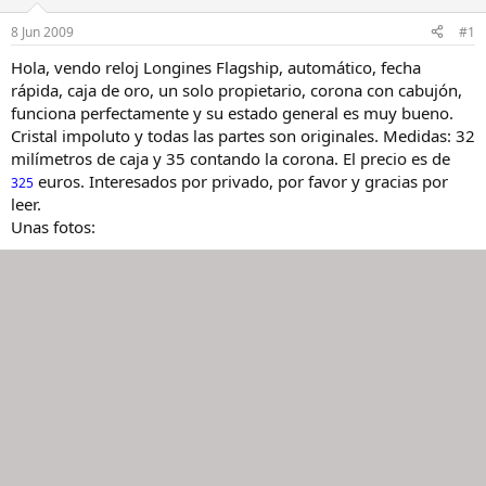
a
d
d
e
8 Jun 2009
#1
o
i
r
n
Hola, vendo reloj Longines Flagship, automático, fecha
d
i
rápida, caja de oro, un solo propietario, corona con cabujón,
e
c
funciona perfectamente y su estado general es muy bueno.
l
i
Cristal impoluto y todas las partes son originales. Medidas: 32
h
o
milímetros de caja y 35 contando la corona. El precio es de
i
euros. Interesados por privado, por favor y gracias por
l
325
o
leer.
Unas fotos: