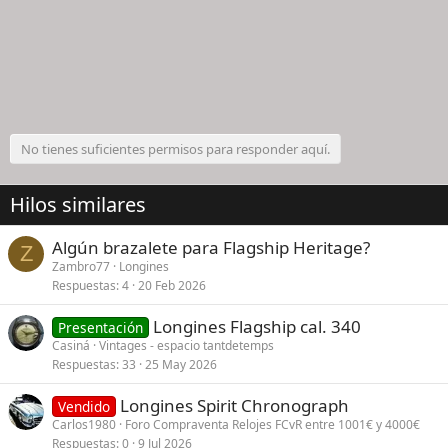
No tienes suficientes permisos para responder aquí.
Hilos similares
Algún brazalete para Flagship Heritage?
Z
Zambro77
Longines
Respuestas
4
20 Feb 2026
Longines Flagship cal. 340
Presentación
Casiná
Vintages - espacio tantdetemps
Respuestas
33
25 May 2026
Longines Spirit Chronograph
Vendido
Carlos1980
Foro Compraventa Relojes FCvR entre 1001€ y 4000€
Respuestas
0
9 Jul 2026