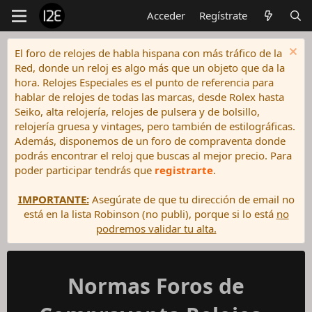
Acceder
Regístrate
El foro de relojes de habla hispana con más tráfico de la
Red, donde un reloj es algo más que un objeto que da la
hora. Relojes Especiales es el punto de referencia para
hablar de relojes de todas las marcas, desde Rolex hasta
Seiko, alta relojería, relojes de pulsera y de bolsillo,
relojería gruesa y vintages, pero también de estilográficas.
Además, disponemos de un foro de compraventa donde
podrás encontrar el reloj que buscas al mejor precio. Para
poder participar tendrás que
registrarte
.
IMPORTANTE:
Asegúrate de que tu dirección de email no
está en la lista Robinson (no publi), porque si lo está
no
podremos validar tu alta.
Normas Foros de