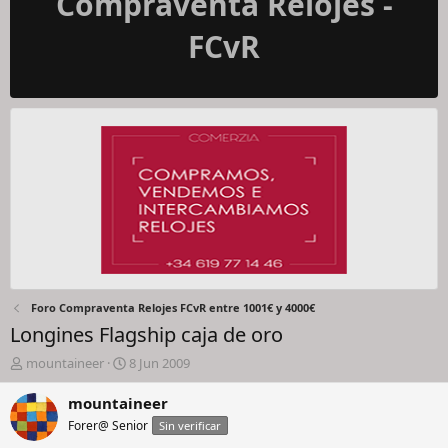
Compraventa Relojes -
FCvR
Foro Compraventa Relojes FCvR entre 1001€ y 4000€
Longines Flagship caja de oro
I
F
mountaineer
8 Jun 2009
n
e
i
c
mountaineer
c
h
Forer@ Senior
Sin verificar
i
a