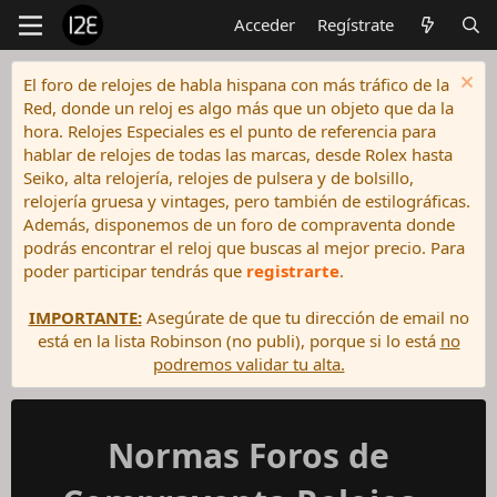
Acceder
Regístrate
El foro de relojes de habla hispana con más tráfico de la
Red, donde un reloj es algo más que un objeto que da la
hora. Relojes Especiales es el punto de referencia para
hablar de relojes de todas las marcas, desde Rolex hasta
Seiko, alta relojería, relojes de pulsera y de bolsillo,
relojería gruesa y vintages, pero también de estilográficas.
Además, disponemos de un foro de compraventa donde
podrás encontrar el reloj que buscas al mejor precio. Para
poder participar tendrás que
registrarte
.
IMPORTANTE:
Asegúrate de que tu dirección de email no
está en la lista Robinson (no publi), porque si lo está
no
podremos validar tu alta.
Normas Foros de