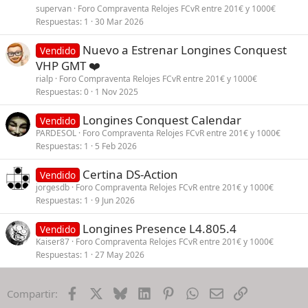
supervan
Foro Compraventa Relojes FCvR entre 201€ y 1000€
Respuestas
1
30 Mar 2026
Nuevo a Estrenar Longines Conquest
Vendido
VHP GMT ❤️
rialp
Foro Compraventa Relojes FCvR entre 201€ y 1000€
Respuestas
0
1 Nov 2025
Longines Conquest Calendar
Vendido
PARDESOL
Foro Compraventa Relojes FCvR entre 201€ y 1000€
Respuestas
1
5 Feb 2026
Certina DS-Action
Vendido
jorgesdb
Foro Compraventa Relojes FCvR entre 201€ y 1000€
Respuestas
1
9 Jun 2026
Longines Presence L4.805.4
Vendido
Kaiser87
Foro Compraventa Relojes FCvR entre 201€ y 1000€
Respuestas
1
27 May 2026
Facebook
X
Bluesky
LinkedIn
Pinterest
WhatsApp
Email
Enlace
Compartir: