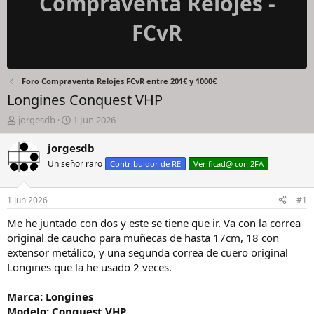
Compraventa Relojes -
FCvR
Foro Compraventa Relojes FCvR entre 201€ y 1000€
Longines Conquest VHP
I
F
jorgesdb
1 Jun 2026
n
e
i
c
jorgesdb
c
h
Un señor raro
Contribuidor de RE
Verificad@ con 2FA
i
a
a
d
d
e
1 Jun 2026
#1
o
i
r
n
Me he juntado con dos y este se tiene que ir. Va con la correa
d
i
original de caucho para muñecas de hasta 17cm, 18 con
e
c
extensor metálico, y una segunda correa de cuero original
l
i
Longines que la he usado 2 veces.
h
o
i
Marca: Longines
l
o
Modelo: Conquest VHP