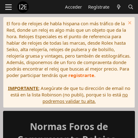
Acceder
Regístrate
El foro de relojes de habla hispana con más tráfico de la
Red, donde un reloj es algo más que un objeto que da la
hora. Relojes Especiales es el punto de referencia para
hablar de relojes de todas las marcas, desde Rolex hasta
Seiko, alta relojería, relojes de pulsera y de bolsillo,
relojería gruesa y vintages, pero también de estilográficas.
Además, disponemos de un foro de compraventa donde
podrás encontrar el reloj que buscas al mejor precio. Para
poder participar tendrás que
registrarte
.
IMPORTANTE:
Asegúrate de que tu dirección de email no
está en la lista Robinson (no publi), porque si lo está
no
podremos validar tu alta.
Normas Foros de