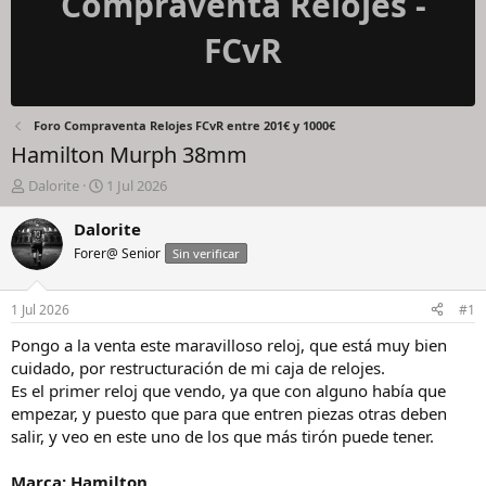
Compraventa Relojes -
FCvR
Foro Compraventa Relojes FCvR entre 201€ y 1000€
Hamilton Murph 38mm
I
F
Dalorite
1 Jul 2026
n
e
i
c
Dalorite
c
h
Forer@ Senior
Sin verificar
i
a
a
d
d
e
1 Jul 2026
#1
o
i
r
n
Pongo a la venta este maravilloso reloj, que está muy bien
d
i
cuidado, por restructuración de mi caja de relojes.
e
c
Es el primer reloj que vendo, ya que con alguno había que
l
i
empezar, y puesto que para que entren piezas otras deben
h
o
salir, y veo en este uno de los que más tirón puede tener.
i
l
o
Marca: Hamilton