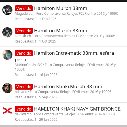
Hamilton Murph 38mm
Vendido
Magodelsur
Foro Compraventa Relojes FCvR entre 201€ y 1000€
Respuestas
0
1 Feb 2026
Hamilton Murph 38mm
Vendido
LarsUlrich
Foro Compraventa Relojes FCvR entre 201€ y 1000€
Respuestas
1
1 Oct 2025
Hamilton Intra-matic 38mm. esfera
Vendido
perla
MarinoCertinaDS
Foro Compraventa Relojes FCvR entre 201€ y
1000€
Respuestas
1
16 Jun 2026
Hamilton Khaki Murph 38 mm
Vendido
ndkland
Foro Compraventa Relojes FCvR entre 201€ y 1000€
Respuestas
1
5 Sep 2025
HAMILTON KHAKI NAVY GMT BRONCE.
Vendido
devilwatch
Foro Compraventa Relojes FCvR entre 201€ y 1000€
Respuestas
1
29 Jun 2026