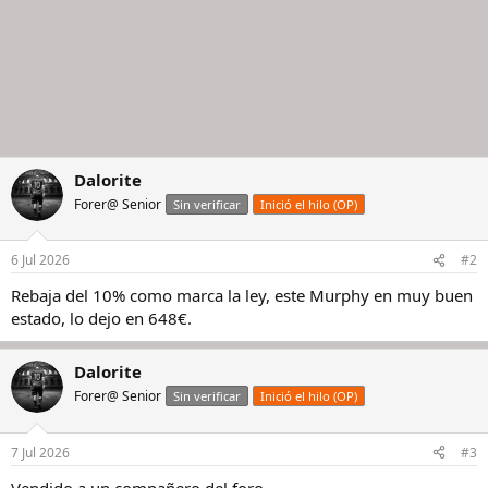
Dalorite
Forer@ Senior
Sin verificar
Inició el hilo (OP)
6 Jul 2026
#2
Rebaja del 10% como marca la ley, este Murphy en muy buen
estado, lo dejo en 648€.
Dalorite
Forer@ Senior
Sin verificar
Inició el hilo (OP)
7 Jul 2026
#3
Vendido a un compañero del foro.