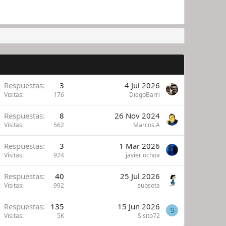
Respuestas
3
4 Jul 2026
Visitas
176
DiegoBarri
Respuestas
8
26 Nov 2024
Visitas
562
Marcos.A
Respuestas
3
1 Mar 2026
Visitas
924
javier ochoa
Respuestas
40
25 Jul 2026
Visitas
992
subsota
Respuestas
135
15 Jun 2026
S
Visitas
5K
Sisito72