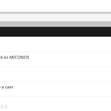
Nick es MICONOS
 a caer
5
6