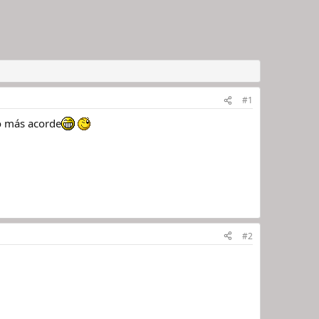
#1
to más acorde
#2