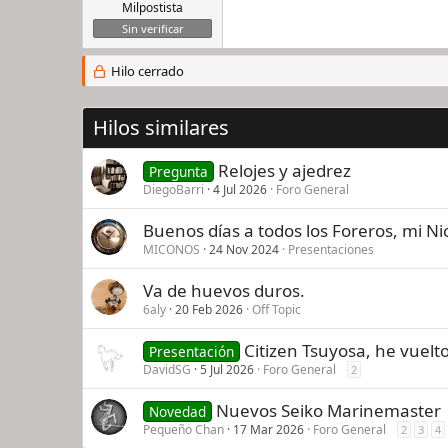
Milpostista
Sin verificar
Hilo cerrado
Hilos similares
Relojes y ajedrez
Pregunta
DiegoBarri
4 Jul 2026
Foro General
Buenos días a todos los Foreros, mi 
MICONOS
24 Nov 2024
Presentaciones
Va de huevos duros.
6aly
20 Feb 2026
Off Topic
Citizen Tsuyosa, he vuelto
Presentación
DavidSG
5 Jul 2026
Foro General
2
Nuevos Seiko Marinemaster
Novedad
Pequeño Chan
17 Mar 2026
Foro General
2
3
4