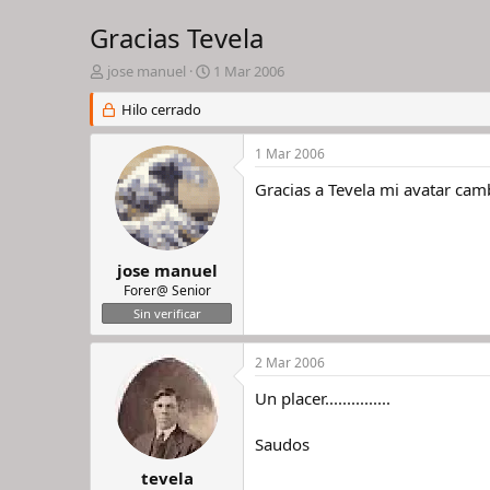
Gracias Tevela
I
F
jose manuel
1 Mar 2006
n
e
i
Hilo cerrado
c
c
h
i
a
1 Mar 2006
a
d
d
e
Gracias a Tevela mi avatar camb
o
i
r
n
d
i
e
c
jose manuel
l
i
Forer@ Senior
h
o
Sin verificar
i
l
2 Mar 2006
o
Un placer...............
Saudos
tevela