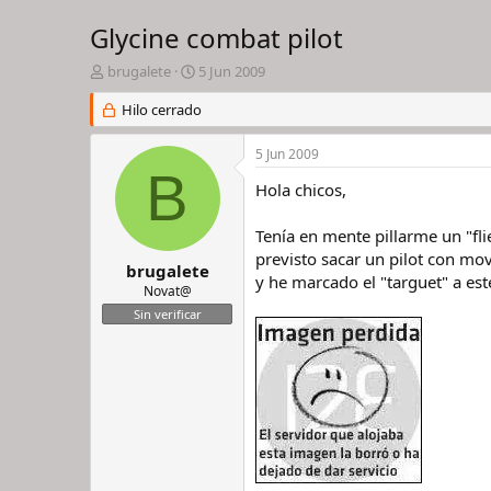
Glycine combat pilot
I
F
brugalete
5 Jun 2009
n
e
i
Hilo cerrado
c
c
h
i
a
5 Jun 2009
a
d
B
d
e
Hola chicos,
o
i
r
n
Tenía en mente pillarme un "fl
d
i
previsto sacar un pilot con mo
e
c
brugalete
y he marcado el "targuet" a est
l
i
Novat@
h
o
Sin verificar
i
l
o