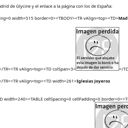
adrid de Glycine y el enlace a la página con los de España:
dding=0 width=515 border=0><TBODY><TR vAlign=top><TD>
Mad
/TR><TR vAlign=top><TD colSpan=3>
</T
/TR><TR vAlign=top><TD width=261>
Iglesias Joyeros
D width=240><TABLE cellSpacing=0 cellPadding=0 border=0>