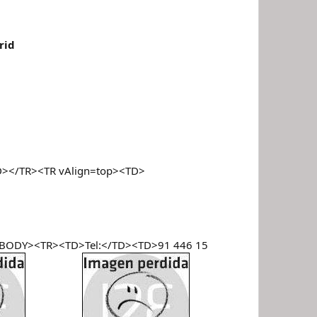
rid
D></TR><TR vAlign=top><TD>
<TBODY><TR><TD>Tel:</TD><TD>91 446 15