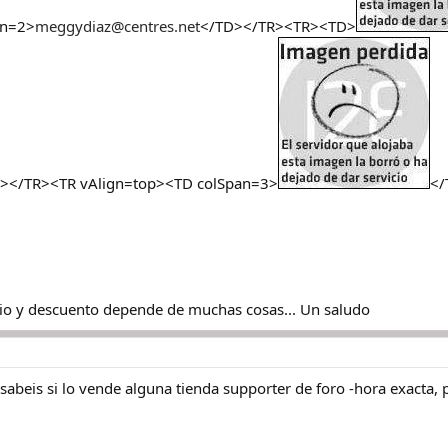
an=2>
meggydiaz@centres.net
</TD></TR><TR><TD>
</TR><TR vAlign=top><TD colSpan=3>
</
cio y descuento depende de muchas cosas... Un saludo
. ¿sabeis si lo vende alguna tienda supporter de foro -hora exacta,