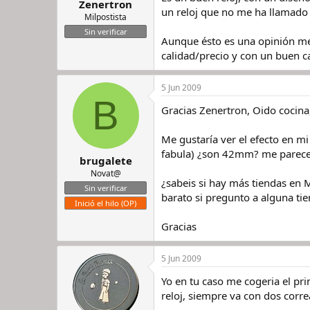
Zenertron
un reloj que no me ha llamado 
Milpostista
Sin verificar
Aunque ésto es una opinión me
calidad/precio y con un buen ca
5 Jun 2009
B
Gracias Zenertron, Oido cocina,
Me gustaría ver el efecto en m
fabula) ¿son 42mm? me parece
brugalete
Novat@
¿sabeis si hay más tiendas en 
Sin verificar
barato si pregunto a alguna ti
Inició el hilo (OP)
Gracias
5 Jun 2009
Yo en tu caso me cogeria el pri
reloj, siempre va con dos correa