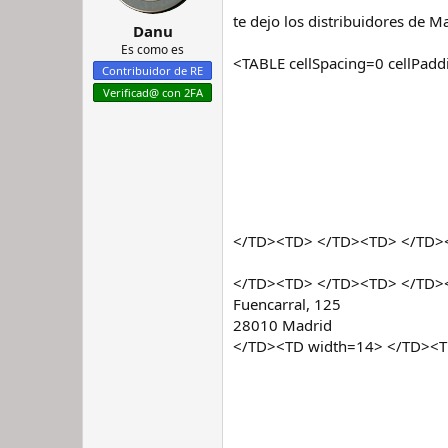
te dejo los distribuidores de M
Danu
Es como es
<TABLE cellSpacing=0 cellPa
Contribuidor de RE
Verificad@ con 2FA
</TD><TD> </TD><TD> </TD><
</TD><TD> </TD><TD> </TD><
Fuencarral, 125
28010 Madrid
</TD><TD width=14> </TD><T