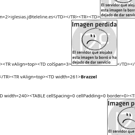
an=2>
iglesias.j@teleline.es
</TD></TR><TR><TD>
<TR vAlign=top><TD colSpan=3>
</TD></
/TR><TR vAlign=top><TD width=261>
Brazzel
D width=240><TABLE cellSpacing=0 cellPadding=0 border=0>