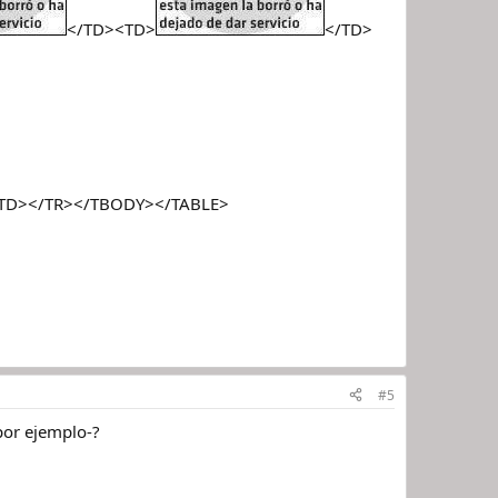
</TD><TD>
</TD>
TD></TR></TBODY></TABLE>
#5
 por ejemplo-?