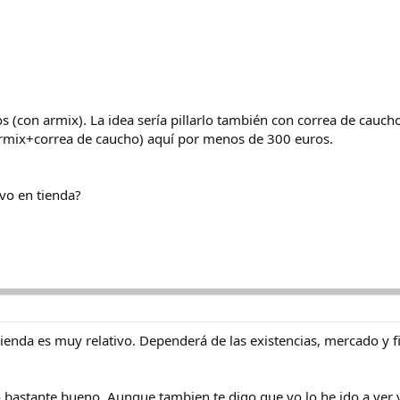
s (con armix). La idea sería pillarlo también con correa de caucho
+armix+correa de caucho) aquí por menos de 300 euros.
vo en tienda?
ienda es muy relativo. Dependerá de las existencias, mercado y f
o bastante bueno. Aunque tambien te digo que yo lo he ido a ver 