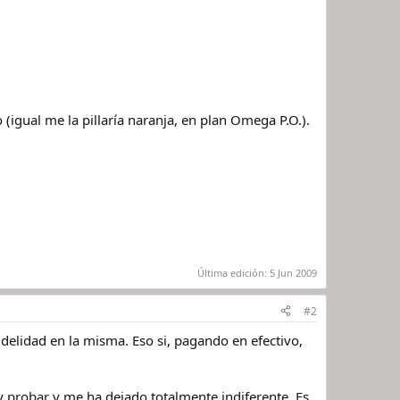
 (igual me la pillaría naranja, en plan Omega P.O.).
Última edición:
5 Jun 2009
#2
idelidad en la misma. Eso si, pagando en efectivo,
y probar y me ha dejado totalmente indiferente. Es