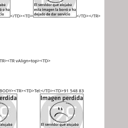
</TD><TD>
</TD></TR>
TR><TR vAlign=top><TD>
<TBODY><TR><TD>Tel:</TD><TD>91 548 83