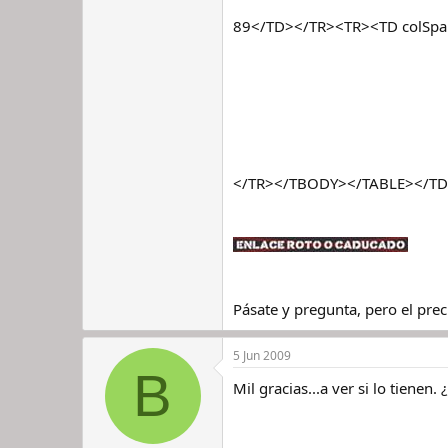
89</TD></TR><TR><TD colSp
</TR></TBODY></TABLE></TD>
Pásate y pregunta, pero el pre
5 Jun 2009
B
Mil gracias...a ver si lo tienen