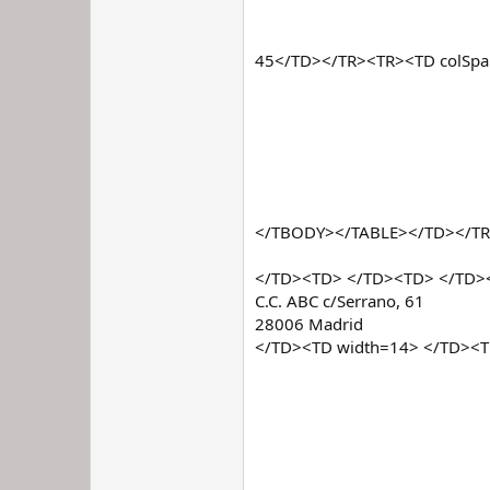
45</TD></TR><TR><TD colSp
</TBODY></TABLE></TD></TR>
</TD><TD> </TD><TD> </TD><
C.C. ABC c/Serrano, 61
28006 Madrid
</TD><TD width=14> </TD><T