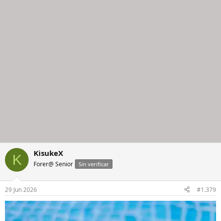
KisukeX
K
Forer@ Senior
Sin verificar
29 Jun 2026
#1.379