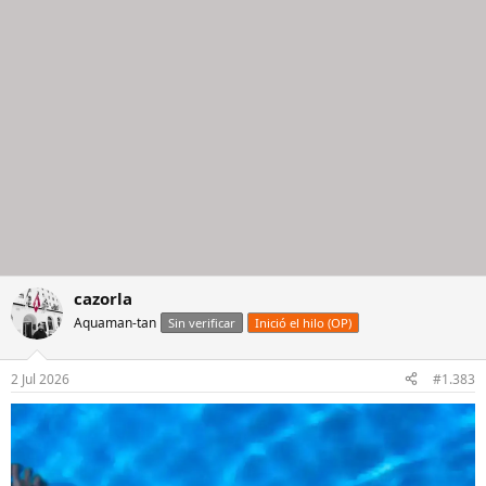
cazorla
Aquaman-tan
Sin verificar
Inició el hilo (OP)
2 Jul 2026
#1.383