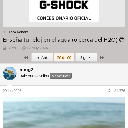
Foro General
Enseña tu reloj en el agua (o cerca del H2O) 😎
I
F
cazorla
12 May 2024
n
e
Primero
Último
Ant.
56 de 60
Sig.
i
c
c
h
i
a
mmg2
a
d
Dale más gasolina
Sin verificar
d
e
o
i
r
n
29 Jun 2026
#1.376
d
i
e
c
l
i
h
o
i
l
o