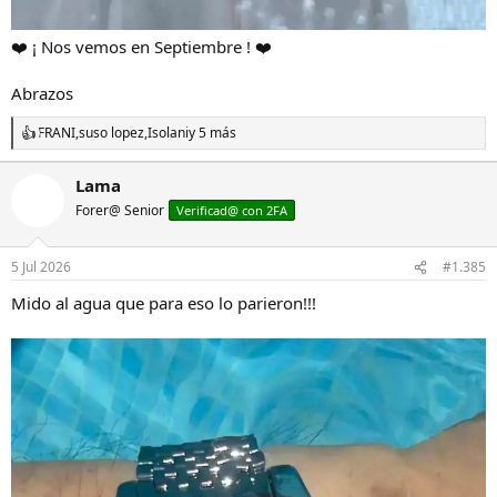
❤️ ¡ Nos vemos en Septiembre ! ❤️
Abrazos
FRANI
,
suso lopez
,
Isolani
y 5 más
R
e
a
Lama
c
Forer@ Senior
c
Verificad@ con 2FA
i
o
n
5 Jul 2026
#1.385
e
s
Mido al agua que para eso lo parieron!!!
: