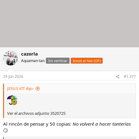
cazorla
Aquaman-tan
Sin verificar
Inició el hilo (OP)
29 Jun 2026
#1.377
JESUS VIT dijo:
Ver el archivos adjunto 3520725
Al rincón de pensar y 50 copias:
No volveré a hacer tonterías
🙄