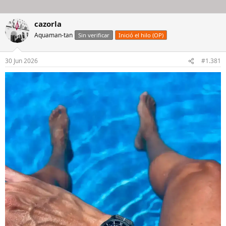
cazorla
Aquaman-tan
Sin verificar
Inició el hilo (OP)
30 Jun 2026
#1.381