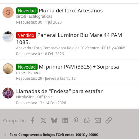
Pluma del foro: Artesanos
Novedad
S
sirtoti
Estilográficas
Respuestas
30
1 Jul 2026
Panerai Luminor Blu Mare 44 PAM
Vendido
1085.
Acevedo
Foro Compraventa Relojes FCvR entre 1001€ y 4000€
Respuestas
0
18 Feb 2026
Mi primer PAM (3325) + Sorpresa
Novedad
ninox
Panerai
Respuestas
29
Jueves a las 15:16
Llamadas de "Endesa" para estafar
NicolaSinn
Off Topic
Respuestas
13
14 Feb 2026
Facebook
X
Bluesky
LinkedIn
Pinterest
WhatsApp
Email
Enlace
Compartir:
Foro Compraventa Relojes FCvR entre 1001€ y 4000€