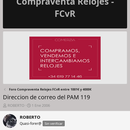
Compraventa Relojes -
FCvR
Foro Compraventa Relojes FCvR entre 1001€ y 4000€
Direccion de correo del PAM 119
I
F
ROBERTO
1 Ene 2006
n
e
i
c
ROBERTO
c
h
Quasi-forer@
Sin verificar
i
a