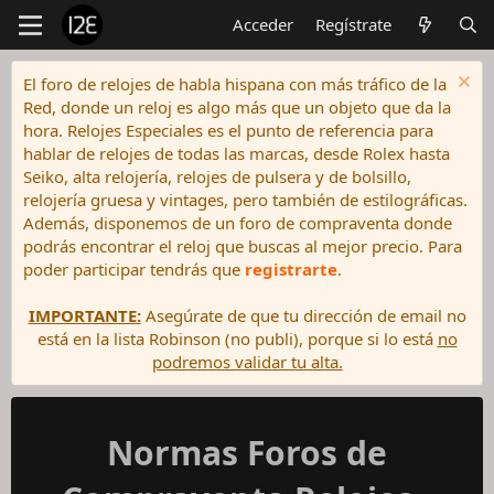
Acceder
Regístrate
El foro de relojes de habla hispana con más tráfico de la
Red, donde un reloj es algo más que un objeto que da la
hora. Relojes Especiales es el punto de referencia para
hablar de relojes de todas las marcas, desde Rolex hasta
Seiko, alta relojería, relojes de pulsera y de bolsillo,
relojería gruesa y vintages, pero también de estilográficas.
Además, disponemos de un foro de compraventa donde
podrás encontrar el reloj que buscas al mejor precio. Para
poder participar tendrás que
registrarte
.
IMPORTANTE:
Asegúrate de que tu dirección de email no
está en la lista Robinson (no publi), porque si lo está
no
podremos validar tu alta.
Normas Foros de