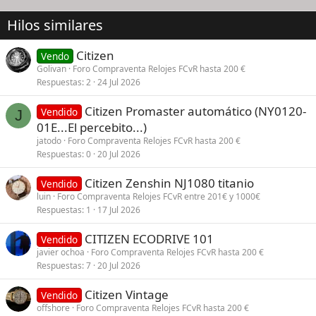
Hilos similares
Citizen
Vendo
Golivan
Foro Compraventa Relojes FCvR hasta 200 €
Respuestas
2
24 Jul 2026
Citizen Promaster automático (NY0120-
Vendido
J
01E...El percebito...)
jatodo
Foro Compraventa Relojes FCvR hasta 200 €
Respuestas
0
20 Jul 2026
Citizen Zenshin NJ1080 titanio
Vendido
luin
Foro Compraventa Relojes FCvR entre 201€ y 1000€
Respuestas
1
17 Jul 2026
CITIZEN ECODRIVE 101
Vendido
javier ochoa
Foro Compraventa Relojes FCvR hasta 200 €
Respuestas
7
20 Jul 2026
Citizen Vintage
Vendido
offshore
Foro Compraventa Relojes FCvR hasta 200 €