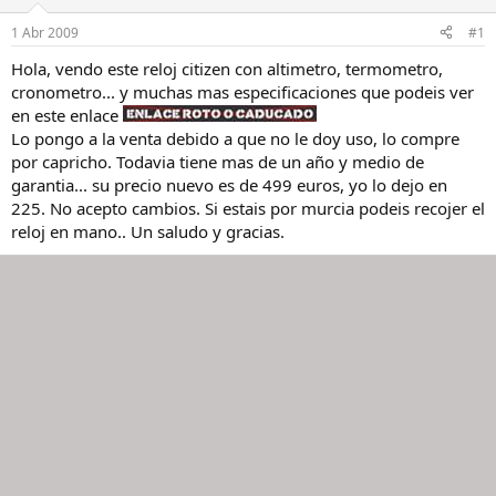
a
d
d
e
1 Abr 2009
#1
o
i
r
n
Hola, vendo este reloj citizen con altimetro, termometro,
d
i
cronometro... y muchas mas especificaciones que podeis ver
e
c
en este enlace
l
i
Lo pongo a la venta debido a que no le doy uso, lo compre
h
o
por capricho. Todavia tiene mas de un año y medio de
i
garantia... su precio nuevo es de 499 euros, yo lo dejo en
l
o
225. No acepto cambios. Si estais por murcia podeis recojer el
reloj en mano.. Un saludo y gracias.