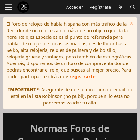
Acceder
Regístrate
El foro de relojes de habla hispana con más tráfico de la
Red, donde un reloj es algo más que un objeto que da la
hora. Relojes Especiales es el punto de referencia para
hablar de relojes de todas las marcas, desde Rolex hasta
Seiko, alta relojería, relojes de pulsera y de bolsillo,
relojería gruesa y vintages, pero también de estilográficas.
Además, disponemos de un foro de compraventa donde
podrás encontrar el reloj que buscas al mejor precio. Para
poder participar tendrás que
registrarte
.
IMPORTANTE:
Asegúrate de que tu dirección de email no
está en la lista Robinson (no publi), porque si lo está
no
podremos validar tu alta.
Normas Foros de