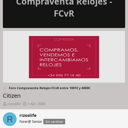
Compraventa Relojes -
FCvR
Foro Compraventa Relojes FCvR entre 1001€ y 4000€
Citizen
I
F
rizoslife
1 Abr 2009
n
e
i
c
rizoslife
R
c
h
Forer@ Senior
Sin verificar
i
a