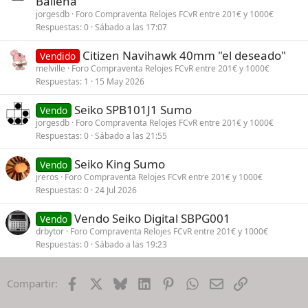
Ballena"
jorgesdb
Foro Compraventa Relojes FCvR entre 201€ y 1000€
Respuestas
0
Sábado a las 17:07
Citizen Navihawk 40mm "el deseado"
Vendido
melville
Foro Compraventa Relojes FCvR entre 201€ y 1000€
Respuestas
1
15 May 2026
Seiko SPB101J1 Sumo
Vendo
jorgesdb
Foro Compraventa Relojes FCvR entre 201€ y 1000€
Respuestas
0
Sábado a las 21:55
Seiko King Sumo
Vendo
jreros
Foro Compraventa Relojes FCvR entre 201€ y 1000€
Respuestas
0
24 Jul 2026
Vendo Seiko Digital SBPG001
Vendo
drbytor
Foro Compraventa Relojes FCvR entre 201€ y 1000€
Respuestas
0
Sábado a las 19:23
Facebook
X
Bluesky
LinkedIn
Pinterest
WhatsApp
Email
Enlace
Compartir: