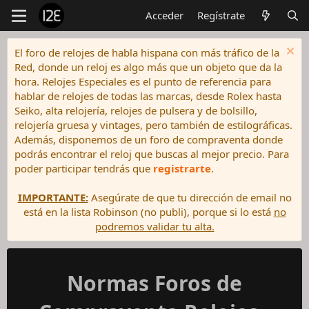
Acceder
Regístrate
El foro de relojes de habla hispana con más tráfico de la
Red, donde un reloj es algo más que un objeto que da la
hora. Relojes Especiales es el punto de referencia para
hablar de relojes de todas las marcas, desde Rolex hasta
Seiko, alta relojería, relojes de pulsera y de bolsillo,
relojería gruesa y vintages, pero también de estilográficas.
Además, disponemos de un foro de compraventa donde
podrás encontrar el reloj que buscas al mejor precio. Para
poder participar tendrás que
registrarte
.
IMPORTANTE:
Asegúrate de que tu dirección de email no
está en la lista Robinson (no publi), porque si lo está
no
podremos validar tu alta.
Normas Foros de