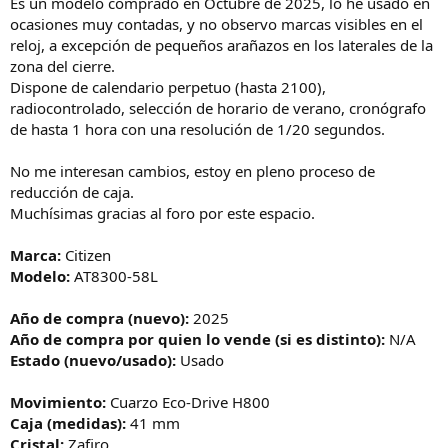
Es un modelo comprado en Octubre de 2025, lo he usado en
l
o
ocasiones muy contadas, y no observo marcas visibles en el
reloj, a excepción de pequeños arañazos en los laterales de la
zona del cierre.
Dispone de calendario perpetuo (hasta 2100),
radiocontrolado, selección de horario de verano, cronógrafo
de hasta 1 hora con una resolución de 1/20 segundos.
No me interesan cambios, estoy en pleno proceso de
reducción de caja.
Muchísimas gracias al foro por este espacio.
Marca:
Citizen
Modelo:
AT8300-58L
Año de compra (nuevo):
2025
Año de compra por quien lo vende (si es distinto):
N/A
Estado (nuevo/usado):
Usado
Movimiento:
Cuarzo Eco-Drive H800
Caja (medidas):
41 mm
Cristal:
Zafiro