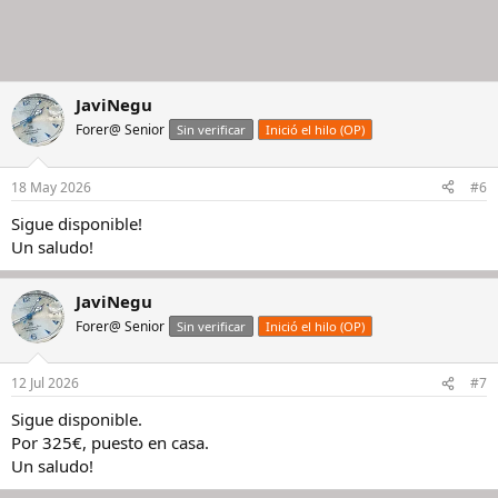
JaviNegu
Forer@ Senior
Sin verificar
Inició el hilo (OP)
18 May 2026
#6
Sigue disponible!
Un saludo!
JaviNegu
Forer@ Senior
Sin verificar
Inició el hilo (OP)
12 Jul 2026
#7
Sigue disponible.
Por 325€, puesto en casa.
Un saludo!