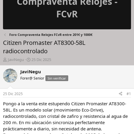
Compraventa Relojes -
FCvR
Foro Compraventa Relojes FCvR entre 201€ y 1000€
Citizen Promaster AT8300-58L
radiocontrolado
I
F
JaviNegu
25 Dic 2025
n
e
i
c
JaviNegu
c
h
Forer@ Senior
Sin verificar
i
a
a
d
d
e
25 Dic 2025
#1
o
i
r
n
Pongo a la venta este estupendo Citizen Promaster AT8300-
d
i
58L. Es un modelo solar (movimiento Eco-Drive),
e
c
radiocontrolado, con cristal de zafiro y resistencia al agua de
l
i
200 m. En mi ubicación sincroniza perfectamente
h
o
prácticamente a diario, sin necesidad de antena.
i