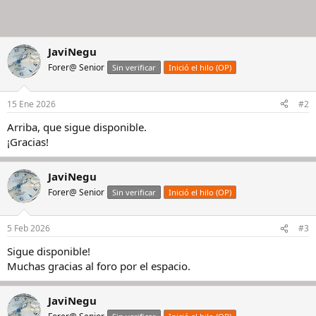
JaviNegu
Forer@ Senior
Sin verificar
Inició el hilo (OP)
15 Ene 2026
#2
Arriba, que sigue disponible.
¡Gracias!
JaviNegu
Forer@ Senior
Sin verificar
Inició el hilo (OP)
5 Feb 2026
#3
Sigue disponible!
Muchas gracias al foro por el espacio.
JaviNegu