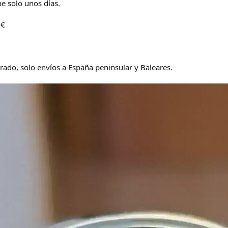
ene solo unos días.
0€
ado, solo envíos a España peninsular y Baleares.