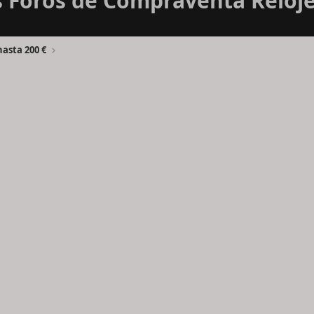
Foros de Compraventa Reloje
asta 200 €