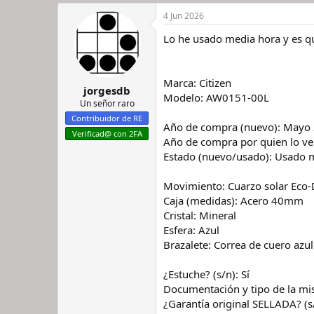
n
e
i
c
4 Jun 2026
c
h
Lo he usado media hora y es qu
i
a
a
d
d
e
o
i
Marca: Citizen
jorgesdb
r
n
Modelo: AW0151-00L
d
i
Un señor raro
e
c
Contribuidor de RE
Año de compra (nuevo): Mayo
l
i
Verificad@ con 2FA
h
o
Año de compra por quien lo vend
i
Estado (nuevo/usado): Usado me
l
o
Movimiento: Cuarzo solar Eco-
Caja (medidas): Acero 40mm
Cristal: Mineral
Esfera: Azul
Brazalete: Correa de cuero azul
¿Estuche? (s/n): Sí
Documentación y tipo de la m
¿Garantía original SELLADA? (s/