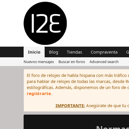
Inicio
Blog
Tiendas
Compraventa
G
Nuevos mensajes
Buscar en foros
Advanced search
El foro de relojes de habla hispana con más tráfico 
para hablar de relojes de todas las marcas, desde Rol
estilográficas. Además, disponemos de un foro de c
registrarte
.
IMPORTANTE:
Asegúrate de que tu di