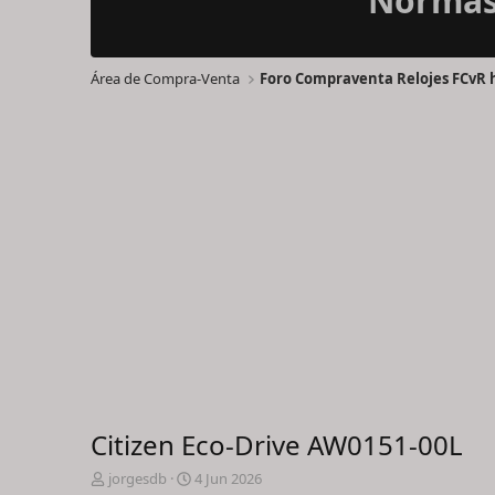
Normas 
Área de Compra-Venta
Foro Compraventa Relojes FCvR h
Citizen Eco-Drive AW0151-00L
I
F
jorgesdb
4 Jun 2026