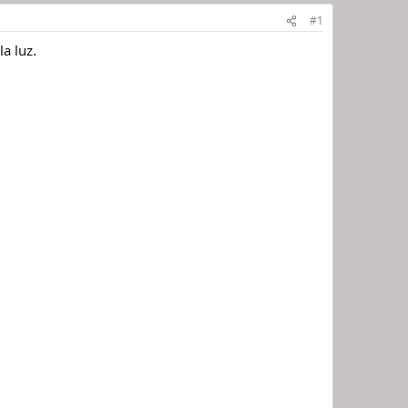
#1
a luz.