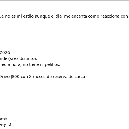
e no es mi estilo aunque el dial me encanta como reacciona con l
 2026
e (si es distinto):
dia hora, no tiene ni pelillos.
Drive J800 con 8 meses de reserva de carca
isma
n): Sí