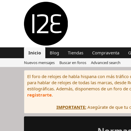
Inicio
Blog
Tiendas
Compraventa
G
Nuevos mensajes
Buscar en foros
Advanced search
El foro de relojes de habla hispana con más tráfico 
para hablar de relojes de todas las marcas, desde Rol
estilográficas. Además, disponemos de un foro de c
registrarte
.
IMPORTANTE:
Asegúrate de que tu di