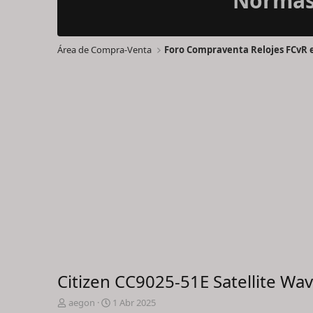
Normas 
Área de Compra-Venta
Citizen CC9025-51E Satellite W
I
F
aegon
1 Abr 2025