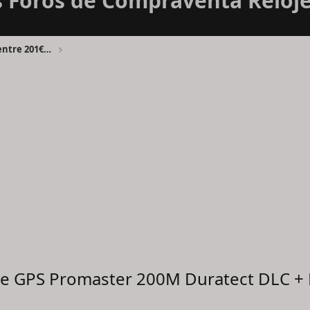
Foros de Compraventa Reloje
Foro Compraventa Relojes FCvR entre 201€ y 1000€
ave GPS Promaster 200M Duratect DLC +