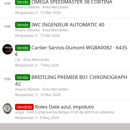
OMEGA SPEEDMASTER 38 CORTINA
Vendo
Alvaro Olivares
Área Mercantes
Respuestas
0
10 Mar 2026
IWC INGENIEUR AUTOMATIC 40
Vendo
Alvaro Olivares
Área Mercantes
Respuestas
0
13 Abr 2026
Cartier Santos-Dumont WGBA0082 · 6435
Vendo
€
LVL
Área Mercantes
Respuestas
0
7 May 2026
BREITLING PREMIER B01 CHRONOGRAPH
Vendo
42
Alvaro Olivares
Área Mercantes
Respuestas
0
10 Mar 2026
Rolex Date azul, impoluto
Vendido
argus
Foro Compraventa Relojes FCvR de 4001€ en adelante
Respuestas
3
8 May 2026