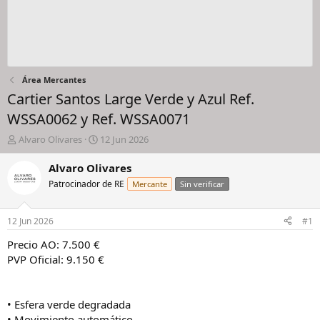
Área Mercantes
Cartier Santos Large Verde y Azul Ref.
WSSA0062 y Ref. WSSA0071
I
F
Alvaro Olivares
12 Jun 2026
n
e
i
c
Alvaro Olivares
c
h
Patrocinador de RE
Mercante
Sin verificar
i
a
a
d
d
e
12 Jun 2026
#1
o
i
r
n
Precio AO: 7.500 €
d
i
PVP Oficial: 9.150 €
e
c
l
i
h
o
• Esfera verde degradada
i
• Movimiento automático
l