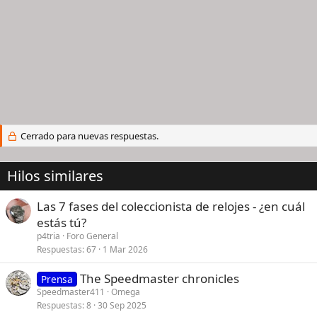
Cerrado para nuevas respuestas.
Hilos similares
Las 7 fases del coleccionista de relojes - ¿en cuál
estás tú?
p4tria
Foro General
Respuestas
67
1 Mar 2026
The Speedmaster chronicles
Prensa
Speedmaster411
Omega
Respuestas
8
30 Sep 2025