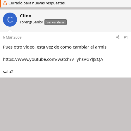
i
Cerrado para nuevas respuestas.
c
c
h
i
a
Clino
C
a
d
Forer@ Senior
Sin verificar
d
e
o
i
r
n
6 Mar 2009
#1
d
i
e
c
Pues otro video, esta vez de como cambiar el armis
l
i
h
o
https://www.youtube.com/watch?v=yhsVGYlJ8QA
i
l
salu2
o