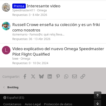
Interesante video
Prensa
Speedmaster411
Omega
Respuestas
3
8 Abr 2026
Russell Crowe enseña su colección y es un friki
como nosotros
itsmemario
Famos@s: qué reloj lleva...
Respuestas
36
13 Abr 2026
Video explicativo del nuevo Omega Speedmaster
L
Pilot Flight Qualified
lowe
Omega
Respuestas
0
10 Dic 2024
Facebook
X
Bluesky
LinkedIn
Pinterest
WhatsApp
Email
Enlace
Compartir:
Breitling
Arrib
Español (ES)
Pie
Contáctanos
Aviso Legal
Protección de datos