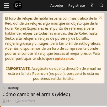
Acceder
Regístrate
El foro de relojes de habla hispana con más tráfico de la
Red, donde un reloj es algo más que un objeto que da la
hora. Relojes Especiales es el punto de referencia para
hablar de relojes de todas las marcas, desde Rolex hasta
Seiko, alta relojería, relojes de pulsera y de bolsillo,
relojería gruesa y vintages, pero también de estilográficas.
Además, disponemos de un foro de compraventa donde
podrás encontrar el reloj que buscas al mejor precio. Para
poder participar tendrás que
registrarte
.
IMPORTANTE:
Asegúrate de que tu dirección de email no
está en la lista Robinson (no publi), porque si lo está
no
podremos validar tu alta.
Breitling
Cómo cambiar el armis (video)
I
F
Clino
6 Mar 2009
n
e