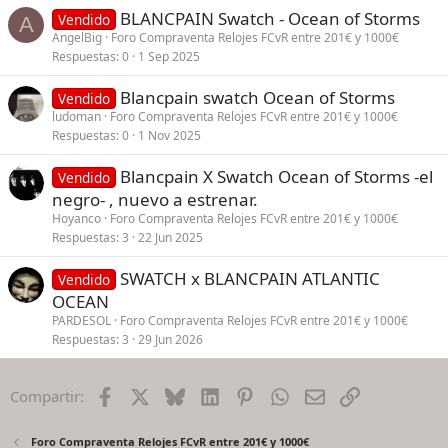
BLANCPAIN Swatch - Ocean of Storms
Vendido
A
AngelBig
Foro Compraventa Relojes FCvR entre 201€ y 1000€
Respuestas
0
1 Sep 2025
Blancpain swatch Ocean of Storms
Vendido
ludoman
Foro Compraventa Relojes FCvR entre 201€ y 1000€
Respuestas
0
1 Nov 2025
Blancpain X Swatch Ocean of Storms -el
Vendido
negro- , nuevo a estrenar.
Hoyanco
Foro Compraventa Relojes FCvR entre 201€ y 1000€
Respuestas
3
22 Jun 2025
SWATCH x BLANCPAIN ATLANTIC
Vendido
OCEAN
PARDESOL
Foro Compraventa Relojes FCvR entre 201€ y 1000€
Respuestas
3
29 Jun 2026
Facebook
X
Bluesky
LinkedIn
Pinterest
WhatsApp
Email
Enlace
Compartir:
Foro Compraventa Relojes FCvR entre 201€ y 1000€