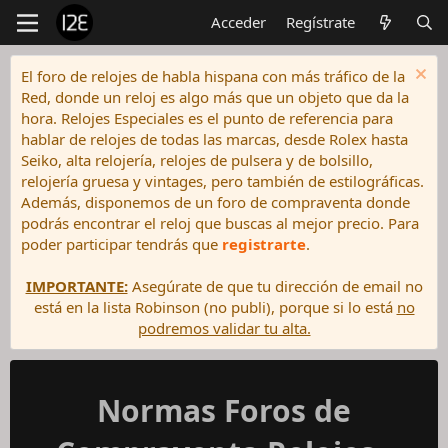
Acceder
Regístrate
El foro de relojes de habla hispana con más tráfico de la
Red, donde un reloj es algo más que un objeto que da la
hora. Relojes Especiales es el punto de referencia para
hablar de relojes de todas las marcas, desde Rolex hasta
Seiko, alta relojería, relojes de pulsera y de bolsillo,
relojería gruesa y vintages, pero también de estilográficas.
Además, disponemos de un foro de compraventa donde
podrás encontrar el reloj que buscas al mejor precio. Para
poder participar tendrás que
registrarte
.
IMPORTANTE:
Asegúrate de que tu dirección de email no
está en la lista Robinson (no publi), porque si lo está
no
podremos validar tu alta.
Normas Foros de