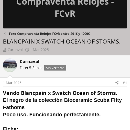
Compraventa Relojes -
FCvR
Foro Compraventa Relojes FCvR entre 201€ y 1000€
BLANCPAIN X SWATCH OCEAN OF STORMS.
I
F
Carnaval
1 Mar 2025
n
e
i
c
Carnaval
c
h
Forer@ Senior
Sin verificar
i
a
a
d
d
e
1 Mar 2025
#1
o
i
r
n
Vendo Blancpain x Swatch Ocean of Storms.
d
i
El negro de la colección Bioceramic Scuba Fifty
e
c
l
i
Fathoms
h
o
Poco uso. Funcionando perfectamente.
i
l
o
Ficha: