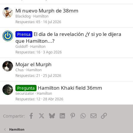
Mi nuevo Murph de 38mm
Blackdog
Hamilton
Respuestas
65
16 Jul 2026
El día de la revelación ¿Y si yo le dijera
Prensa
que Hamilton...?
Goldoff
Hamilton
Respuestas
16
3 Ago 2026
Mojar el Murph
Chus
Hamilton
Respuestas
21
25 Jul 2026
Hamilton Khaki field 36mm
Pregunta
securizator
Hamilton
Respuestas
12
28 Abr 2026
Facebook
X
Bluesky
LinkedIn
Pinterest
WhatsApp
Email
Enlace
Compartir:
Hamilton