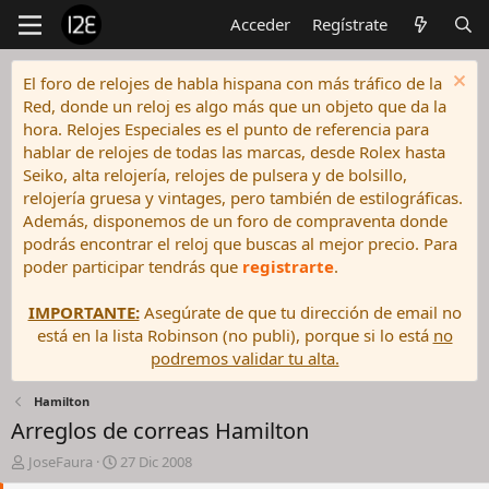
Acceder
Regístrate
El foro de relojes de habla hispana con más tráfico de la
Red, donde un reloj es algo más que un objeto que da la
hora. Relojes Especiales es el punto de referencia para
hablar de relojes de todas las marcas, desde Rolex hasta
Seiko, alta relojería, relojes de pulsera y de bolsillo,
relojería gruesa y vintages, pero también de estilográficas.
Además, disponemos de un foro de compraventa donde
podrás encontrar el reloj que buscas al mejor precio. Para
poder participar tendrás que
registrarte
.
IMPORTANTE:
Asegúrate de que tu dirección de email no
está en la lista Robinson (no publi), porque si lo está
no
podremos validar tu alta.
Hamilton
Arreglos de correas Hamilton
I
F
JoseFaura
27 Dic 2008
n
e