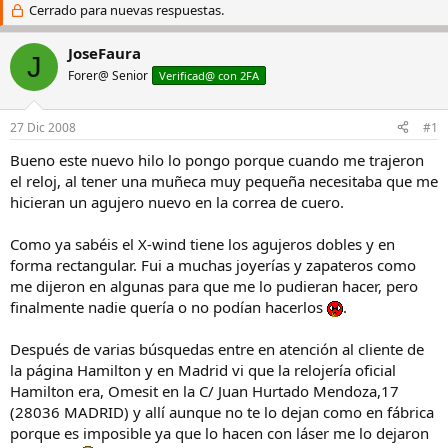
i
Cerrado para nuevas respuestas.
c
c
h
i
a
JoseFaura
J
a
d
Forer@ Senior
Verificad@ con 2FA
d
e
o
i
r
n
27 Dic 2008
#1
d
i
e
c
Bueno este nuevo hilo lo pongo porque cuando me trajeron
l
i
el reloj, al tener una muñeca muy pequeña necesitaba que me
h
o
hicieran un agujero nuevo en la correa de cuero.
i
l
Como ya sabéis el X-wind tiene los agujeros dobles y en
o
forma rectangular. Fui a muchas joyerías y zapateros como
me dijeron en algunas para que me lo pudieran hacer, pero
finalmente nadie quería o no podían hacerlos
.
Después de varias búsquedas entre en atención al cliente de
la página Hamilton y en Madrid vi que la relojería oficial
Hamilton era, Omesit en la C/ Juan Hurtado Mendoza,17
(28036 MADRID) y allí aunque no te lo dejan como en fábrica
porque es imposible ya que lo hacen con láser me lo dejaron