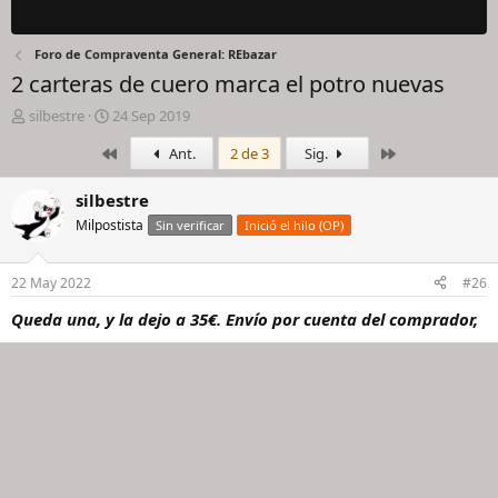
Foro de Compraventa General: REbazar
2 carteras de cuero marca el potro nuevas
I
F
silbestre
24 Sep 2019
n
e
Primero
Último
Ant.
2 de 3
Sig.
i
c
c
h
i
a
silbestre
a
d
Milpostista
Sin verificar
Inició el hilo (OP)
d
e
o
i
r
n
22 May 2022
#26
d
i
e
c
Queda una, y la dejo a 35€. Envío por cuenta del comprador,
l
i
h
o
i
l
o