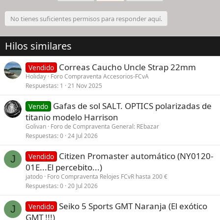
No tienes suficientes permisos para responder aquí.
Hilos similares
Correas Caucho Uncle Strap 22mm
Vendido
Holiday
Foro Compraventa Accesorios-FCvA
Respuestas
1
21 Nov 2025
Gafas de sol SALT. OPTICS polarizadas de
Vendo
titanio modelo Harrison
Golivan
Foro de Compraventa General: REbazar
Respuestas
0
24 Jul 2026
Citizen Promaster automático (NY0120-
Vendido
J
01E...El percebito...)
jatodo
Foro Compraventa Relojes FCvR hasta 200 €
Respuestas
0
20 Jul 2026
Seiko 5 Sports GMT Naranja (El exótico
Vendido
J
GMT !!!)