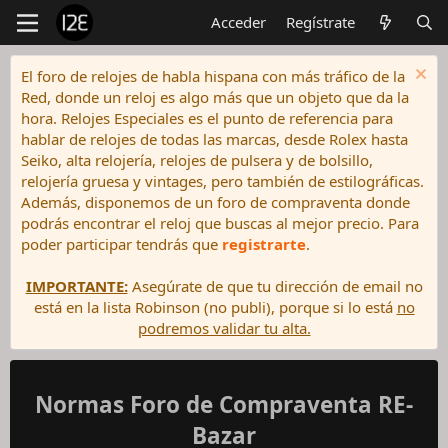
Acceder
Regístrate
El foro de relojes de habla hispana con más tráfico de la
Red, donde un reloj es algo más que un objeto que da la
hora. Relojes Especiales es el punto de referencia para
hablar de relojes de todas las marcas, desde Rolex hasta
Seiko, alta relojería, relojes de pulsera y de bolsillo,
relojería gruesa y vintages, pero también de estilográficas.
Además, disponemos de un foro de compraventa donde
podrás encontrar el reloj que buscas al mejor precio. Para
poder participar tendrás que
registrarte
.
IMPORTANTE:
Asegúrate de que tu dirección de email no
está en la lista Robinson (no publi), porque si lo está
no
podremos validar tu alta.
Normas Foro de Compraventa RE-
Bazar