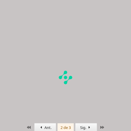
Primero
Último
Ant.
2 de 3
Sig.