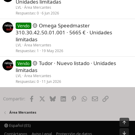
Unidades limitadas
LVL
Área Mercantes
Respuestas
0
6 Jun 2026
🟡 Omega Speedmaster
Vendo
310.30.42.50.01.001 · 5665 € · Unidades
limitadas
LVL
Área Mercantes
Respuestas
1
19 May 2026
🟡 Tudor · Nuevo listado · Unidades
Vendo
limitadas
LVL
Área Mercantes
Respuestas
0
11 Jun 2026
Facebook
X
Bluesky
LinkedIn
Pinterest
WhatsApp
Email
Enlace
Compartir:
Área Mercantes
Arrib
Español (ES)
Pie
Contáctanos
Aviso Legal
Protección de datos