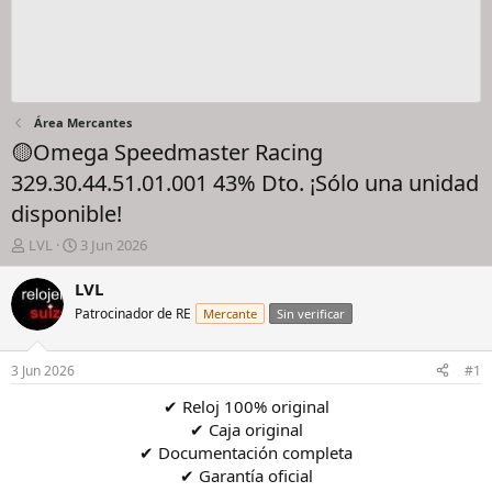
Área Mercantes
🟡Omega Speedmaster Racing
329.30.44.51.01.001 43% Dto. ¡Sólo una unidad
disponible!
I
F
LVL
3 Jun 2026
n
e
i
c
LVL
c
h
Patrocinador de RE
Mercante
Sin verificar
i
a
a
d
d
e
3 Jun 2026
#1
o
i
r
n
✔ Reloj 100% original
d
i
✔ Caja original
e
c
✔ Documentación completa
l
i
✔ Garantía oficial
h
o