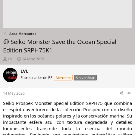
Área Mercantes
🟡 Seiko Monster Save the Ocean Special
Edition SRPH75K1
I
F
LVL
14 May 2026
n
e
i
c
LVL
c
h
Patrocinador de RE
Mercante
Sin verificar
i
a
a
d
d
e
14 May 2026
#1
o
i
r
n
Seiko Prospex Monster Special Edition SRPH75 que combina
d
i
el espíritu aventurero de la colección Prospex con un diseño
e
c
inspirado en los océanos polares y la conservación marina. Su
l
i
impactante esfera azul con textura degradada y detalles
h
o
luminiscentes transmite toda la esencia del mundo
i
submarino. Equipado con movimiento automático calibre
l