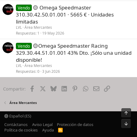
🟡 Omega Speedmaster
Vendo
310.30.42.50.01.001 · 5665 € · Unidades
limitadas
LVL
Área Mercantes
Respuestas
1
19 May 2026
🟡Omega Speedmaster Racing
Vendo
329.30.44.51.01.001 43% Dto. ¡Sólo una unidad
disponible!
LVL
Área Mercantes
Respuestas
0
3 Jun 2026
Facebook
X
Bluesky
LinkedIn
Pinterest
WhatsApp
Email
Enlace
Compartir:
Área Mercantes
Arrib
Español (ES)
Pie
Contáctanos
Aviso Legal
Protección de datos
Política de cookies
Ayuda
R
S