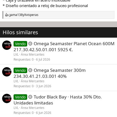
* Diseño orientado a reloj de buceo profesional
gama138
y
Xvisperas
R
e
a
c
Hilos similares
c
i
o
🟡 Omega Seamaster Planet Ocean 600M
Vendo
n
217.30.42.50.01.001 5925 €.
e
s
LVL
Área Mercantes
:
Respuestas
0
6 Jul 2026
🟡 Omega Seamaster 300m
Vendo
234.30.41.21.03.001 40%
LVL
Área Mercantes
Respuestas
0
3 Jun 2026
🟡 Tudor Black Bay · Hasta 30% Dto.
Vendo
Unidades limitadas
LVL
Área Mercantes
Respuestas
0
6 Jun 2026