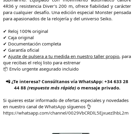
o
4R36 y resistencia Diver’s 200 m, ofrece fiabilidad y carácter
para cualquier desafío. Una edición especial Monster pensada
para apasionados de la relojería y del universo Seiko.​
✔ Reloj 100% original
✔ Caja original
✔ Documentación completa
✔ Garantía oficial
✔
Ajuste de pulsera a tu medida en nuestro taller propio
, para
que recibas el reloj listo para estrenar
📦 Envío urgente asegurado incluido
📲 ¿Te interesa? Consúltanos vía WhatsApp: +34 633 28
44 88
(respuesta más rápida)
o mensaje privado.
Si quieres estar informado de ofertas especiales y novedades
en nuestro canal de
WhatsApp
síguenos 👌
https://whatsapp.com/channel/0029VbCRDlL5EjxuezIhbL2m