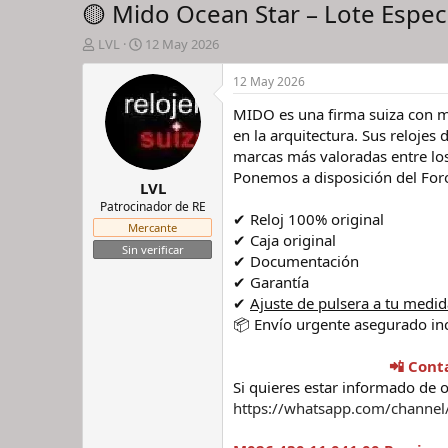
🟡 Mido Ocean Star – Lote Espec
I
F
LVL
12 May 2026
n
e
i
c
12 May 2026
c
h
MIDO es una firma suiza con má
i
a
a
d
en la arquitectura. Sus relojes
d
e
marcas más valoradas entre los 
o
i
Ponemos a disposición del Foro
LVL
r
n
d
i
Patrocinador de RE
✔ Reloj 100% original
e
c
Mercante
✔ Caja original
l
i
Sin verificar
h
o
✔ Documentación
i
✔ Garantía
l
✔
Ajuste de pulsera a tu medid
o
📦 Envío urgente asegurado in
📲 Cont
Si quieres estar informado de 
https://whatsapp.com/channe