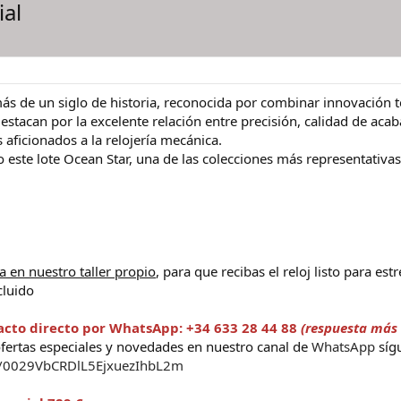
ial
s de un siglo de historia, reconocida por combinar innovación té
 destacan por la excelente relación entre precisión, calidad de aca
aficionados a la relojería mecánica.
 este lote Ocean Star, una de las colecciones más representativas
a en nuestro taller propio
, para que recibas el reloj listo para est
cluido
acto directo por WhatsApp: +34 633 28 44 88
(respuesta más 
ofertas especiales y novedades en nuestro canal de
WhatsApp
síg
l/0029VbCRDlL5EjxuezIhbL2m