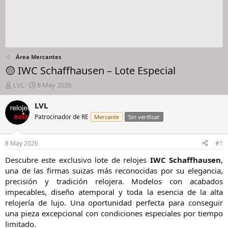
Área Mercantes
🟡 IWC Schaffhausen – Lote Especial
I
F
LVL
8 May 2026
n
e
i
c
LVL
c
h
Patrocinador de RE
Mercante
Sin verificar
i
a
a
d
d
e
8 May 2026
#1
o
i
r
n
Descubre este exclusivo lote de relojes
IWC Schaffhausen
,
d
i
una de las firmas suizas más reconocidas por su elegancia,
e
c
precisión y tradición relojera. Modelos con acabados
l
i
impecables, diseño atemporal y toda la esencia de la alta
h
o
relojería de lujo. Una oportunidad perfecta para conseguir
i
una pieza excepcional con condiciones especiales por tiempo
l
o
limitado.​