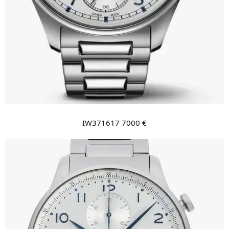
IW371617 7000 €