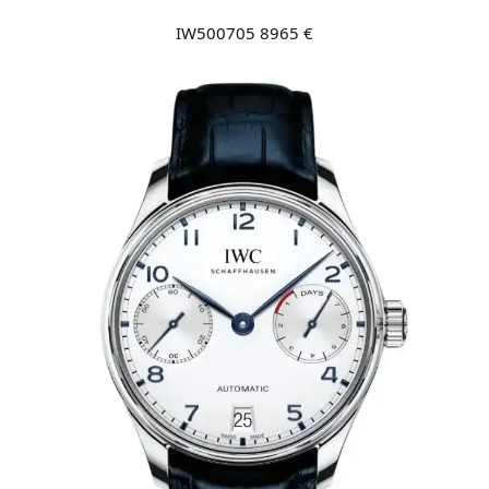
IW500705 8965 €