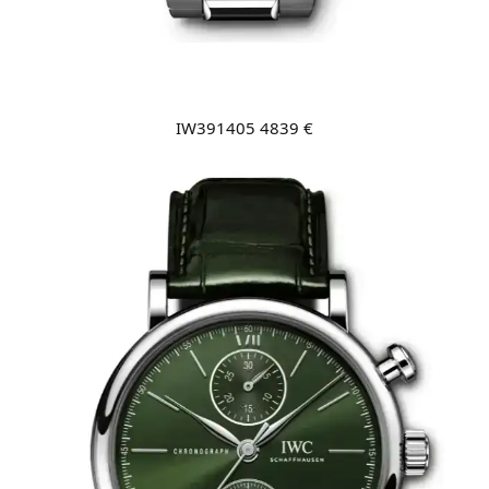
IW391405 4839 €