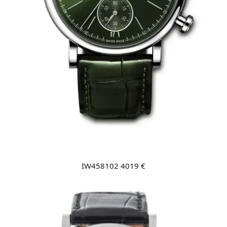
IW458102 4019 €