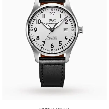
IW358312 6129 €