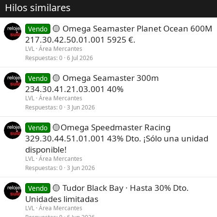
Hilos similares
🟡 Omega Seamaster Planet Ocean 600M
Vendo
217.30.42.50.01.001 5925 €.
LVL
Área Mercantes
Respuestas
0
6 Jul 2026
🟡 Omega Seamaster 300m
Vendo
234.30.41.21.03.001 40%
LVL
Área Mercantes
Respuestas
0
3 Jun 2026
🟡Omega Speedmaster Racing
Vendo
329.30.44.51.01.001 43% Dto. ¡Sólo una unidad
disponible!
LVL
Área Mercantes
Respuestas
0
3 Jun 2026
🟡 Tudor Black Bay · Hasta 30% Dto.
Vendo
Unidades limitadas
LVL
Área Mercantes