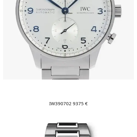
IW390702 9375 €