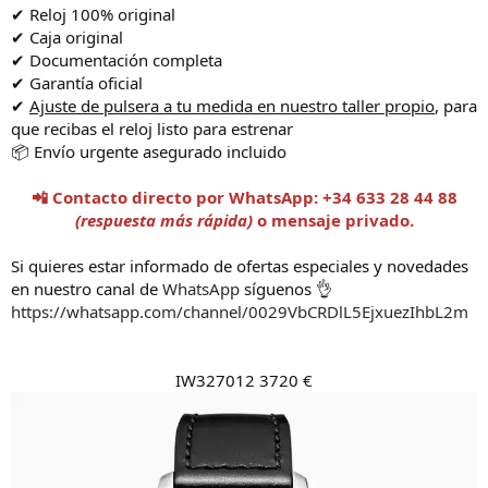
✔ Reloj 100% original
✔ Caja original
✔ Documentación completa
✔ Garantía oficial
✔
Ajuste de pulsera a tu medida en nuestro taller propio
, para
que recibas el reloj listo para estrenar
📦 Envío urgente asegurado incluido
📲 Contacto directo por WhatsApp: +34 633 28 44 88
(respuesta más rápida)
o mensaje privado.
Si quieres estar informado de ofertas especiales y novedades
en nuestro canal de
WhatsApp
síguenos 👌
https://whatsapp.com/channel/0029VbCRDlL5EjxuezIhbL2m
IW327012 3720 €