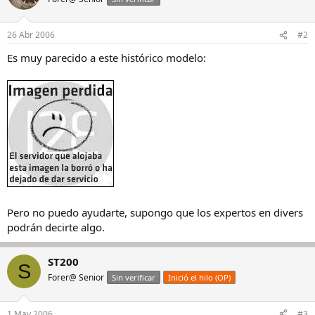
26 Abr 2006
#2
Es muy parecido a este histórico modelo:
Pero no puedo ayudarte, supongo que los expertos en divers
podrán decirte algo.
ST200
S
Forer@ Senior
Sin verificar
Inició el hilo (OP)
1 May 2006
#3