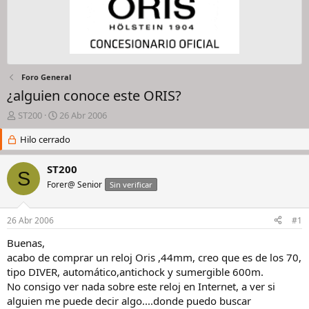
Foro General
¿alguien conoce este ORIS?
I
F
ST200
26 Abr 2006
n
e
i
Hilo cerrado
c
c
h
i
a
ST200
S
a
d
Forer@ Senior
Sin verificar
d
e
o
i
r
n
26 Abr 2006
#1
d
i
e
c
Buenas,
l
i
acabo de comprar un reloj Oris ,44mm, creo que es de los 70,
h
o
tipo DIVER, automático,antichock y sumergible 600m.
i
No consigo ver nada sobre este reloj en Internet, a ver si
l
alguien me puede decir algo....donde puedo buscar
o