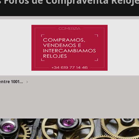
Foros de Compraventa Reloje
Foro Compraventa Relojes FCvR entre 1001€ y 4000€