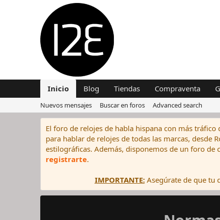
Inicio
Blog
Tiendas
Compraventa
G
Nuevos mensajes
Buscar en foros
Advanced search
El foro de relojes de habla hispana con más tráfico 
para hablar de relojes de todas las marcas, desde Rol
estilográficas. Además, disponemos de un foro de c
registrarte
.
IMPORTANTE:
Asegúrate de que tu di