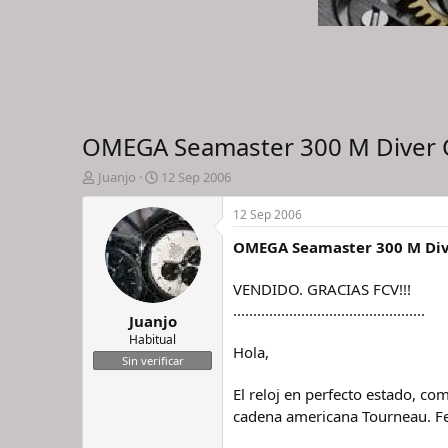
OMEGA Seamaster 300 M Diver Ch
I
F
Juanjo
12 Sep 2006
n
e
i
c
12 Sep 2006
c
h
OMEGA Seamaster 300 M Diver
i
a
a
d
d
e
VENDIDO. GRACIAS FCV!!!
o
i
................................................
Juanjo
r
n
d
i
Habitual
Hola,
e
c
Sin verificar
l
i
h
o
El reloj en perfecto estado, c
i
cadena americana Tourneau. F
l
o