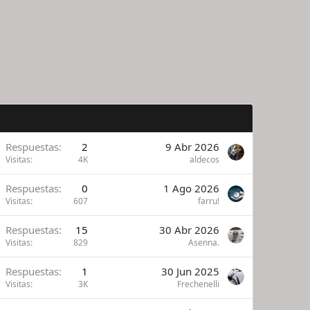
Respuestas
2
9 Abr 2026
Visitas
4K
aldecos
Respuestas
0
1 Ago 2026
Visitas
607
farru!
Respuestas
15
30 Abr 2026
Visitas
829
Asenna.
Respuestas
1
30 Jun 2025
Visitas
3K
Frechenelli