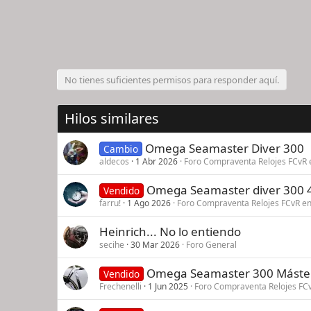
No tienes suficientes permisos para responder aquí.
Hilos similares
Omega Seamaster Diver 300
Cambio
aldecos
1 Abr 2026
Foro Compraventa Relojes FCvR 
Omega Seamaster diver 300
Vendido
farru!
1 Ago 2026
Foro Compraventa Relojes FCvR en
Heinrich... No lo entiendo
secihe
30 Mar 2026
Foro General
Omega Seamaster 300 Máster
Vendido
Frechenelli
1 Jun 2025
Foro Compraventa Relojes FC