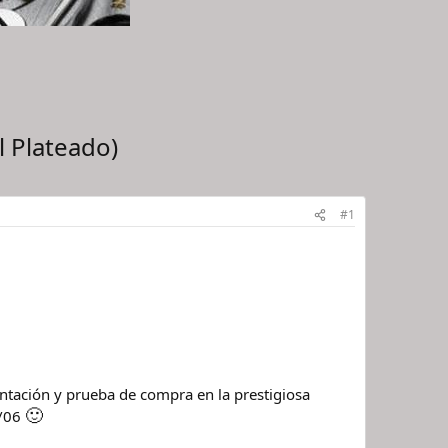
 Plateado)
#1
entación y prueba de compra en la prestigiosa
🙂
1/06