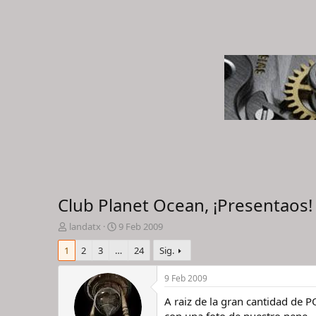
Club Planet Ocean, ¡Presentaos!
I
F
landatx
9 Feb 2009
n
e
1
2
3
…
24
Sig.
i
c
c
h
i
a
9 Feb 2009
a
d
A raiz de la gran cantidad de 
d
e
o
i