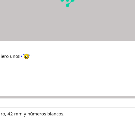
iero uno!!
egro, 42 mm y números blancos.