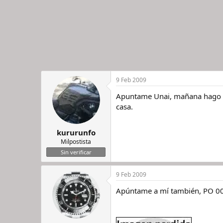
9 Feb 2009
Apuntame Unai, mañana hago do
casa.
kururunfo
Milpostista
Sin verificar
9 Feb 2009
Apúntame a mí también, PO 0